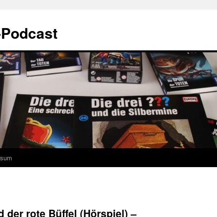
-Podcast
ssum
d der rote Büffel (Hörspiel) –