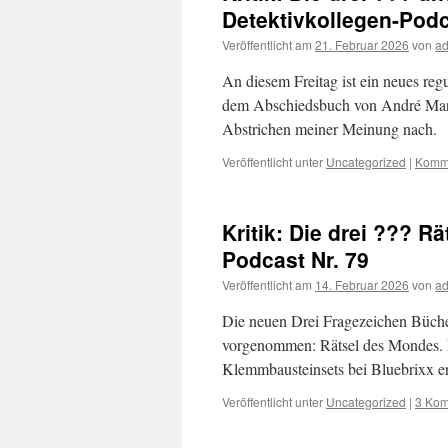
Detektivkollegen-Podc
Veröffentlicht am
21. Februar 2026
von
a
An diesem Freitag ist ein neues reg
dem Abschiedsbuch von André Marx. 
Abstrichen meiner Meinung nach.
Veröffentlicht unter
Uncategorized
|
Komme
Kritik: Die drei ??? R
Podcast Nr. 79
Veröffentlicht am
14. Februar 2026
von
a
Die neuen Drei Fragezeichen Büche
vorgenommen: Rätsel des Mondes. L
Klemmbausteinsets bei Bluebrixx e
Veröffentlicht unter
Uncategorized
|
3 Ko