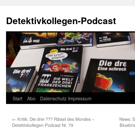
Zum
Inhalt
Detektivkollegen-Podcast
springen
Start
Abo
Datenschutz
Impressum
←
Kritik: Die drei ??? Rätsel des Mondes –
News: S
Detektivkollegen-Podcast Nr. 79
Bluebrix