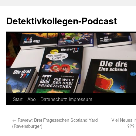
Zum
Inhalt
Detektivkollegen-Podcast
springen
Start
Abo
Datenschutz
Impressum
←
Review: Drei Fragezeichen Scotland Yard
Viel Neues i
(Ravensburger)
??? 